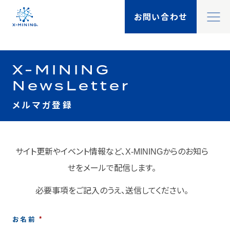
閉
お問い合わせ
X-MININGとは
閉
X-MINING
X-TALK
Search
NewsLetter
検索
機能一覧
メルマガ登録
製品一覧
サイト更新やイベント情報など、X-MININGからのお知ら
事例紹介
せをメールで配信します。
必要事項をご記入のうえ、送信してください。
ソリューション
お名前