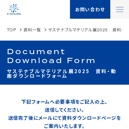
閉
お問い合わせ
X-MININGとは
閉
TOP
資料一覧
サステナブルマテリアル展2025 資料・
X-TALK
Search
Document
検索
機能一覧
Download Form
サステナブルマテリアル展2025 資料・動
画ダウンロードフォーム
製品一覧
事例紹介
下記フォームへ必要事項をご記入の上、
送信してください。
ソリューション
送信完了後にメールにて資料ダウンロードページを
ご案内いたします。