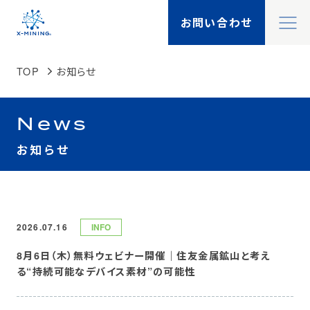
閉
お問い合わせ
X-MININGとは
閉
TOP
お知らせ
X-TALK
Search
News
検索
機能一覧
お知らせ
製品一覧
事例紹介
2026.07.16
INFO
8月6日（木）無料ウェビナー開催｜住友金属鉱山と考え
ソリューション
る“持続可能なデバイス素材”の可能性