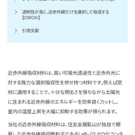
透明性が高く、近赤外線だけを選択して吸収する
【CWO®】
引用文献
言語 English
ウェブサイト利用規約
個人情報の取り扱いについて
近赤外線吸収材料は、高い可視光透過性と近赤外光に
対する強力な選択吸収性を併せ持つ材料です。例えば窓
材に適用することで、十分な明るさを保ちながら太陽光
に含まれる近赤外線のエネルギーを効率良くカットし、
室内の温度上昇を大幅に抑制する効果が得られます。
当社の近赤外線吸収材料は、住友金属鉱山が独自で開
発した近赤外線吸収微粒子であるLaB
（六ホウ化ランタ