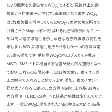
により酸素を欠損させてWO
とすると、見掛け上欠損
3-x
酸素から自由電子が生じて、導電体となります。WO
3-x
は、酸素欠損を増やしていくとWO
八面体の稜を所々で
6
共有させたMagneli相と呼ばれる化合物系列となり、一
部は高い電子導電性を示し顕著な近赤外線吸収特性を
示します。WO
に導電性を持たせるもう一つの方法は第
3
3元素の添加です。単斜晶WO
はペロブスカイト構造
3
MWO
のMサイトに相当する位置が規則的な空隙となっ
3
ており、これらの空隙の中心にNa等の第3元素をさまざ
まの割合で入れることができます。添加元素のイオン半
径が大きくなるに従って、立方晶(Na等)、正方晶(Ba等)、
六方晶(K, Tl, Rb, Cs等) へと結晶対象性は変化していき
ます。一般にWO
に添加された1価の第3元素Mは、結晶
3