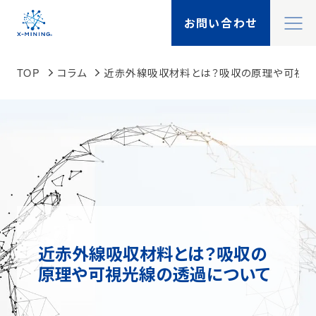
閉
お問い合わせ
X-MININGとは
閉
TOP
コラム
近赤外線吸収材料とは？吸収の原理や可視光
X-TALK
Search
検索
機能一覧
製品一覧
事例紹介
近赤外線吸収材料とは？吸収の
原理や可視光線の透過について
ソリューション