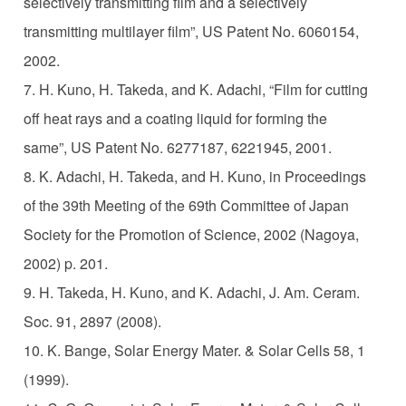
selectively transmitting film and a selectively
transmitting multilayer film”, US Patent No. 6060154,
2002.
7. H. Kuno, H. Takeda, and K. Adachi, “Film for cutting
off heat rays and a coating liquid for forming the
same”, US Patent No. 6277187, 6221945, 2001.
8. K. Adachi, H. Takeda, and H. Kuno, in Proceedings
of the 39th Meeting of the 69th Committee of Japan
Society for the Promotion of Science, 2002 (Nagoya,
2002) p. 201.
9. H. Takeda, H. Kuno, and K. Adachi, J. Am. Ceram.
Soc. 91, 2897 (2008).
10. K. Bange, Solar Energy Mater. & Solar Cells 58, 1
(1999).