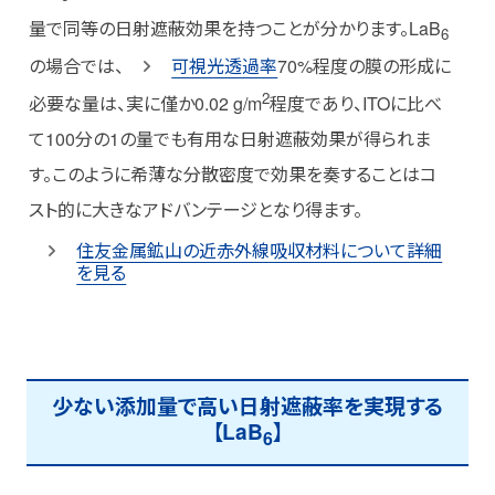
量で同等の日射遮蔽効果を持つことが分かります。LaB
6
の場合では、
可視光透過率
70%程度の膜の形成に
2
必要な量は、実に僅か0.02 g/m
程度であり、ITOに比べ
て100分の1の量でも有用な日射遮蔽効果が得られま
す。このように希薄な分散密度で効果を奏することはコ
スト的に大きなアドバンテージとなり得ます。
住友金属鉱山の近赤外線吸収材料について詳細
を見る
少ない添加量で高い日射遮蔽率を実現する
【LaB
】
6