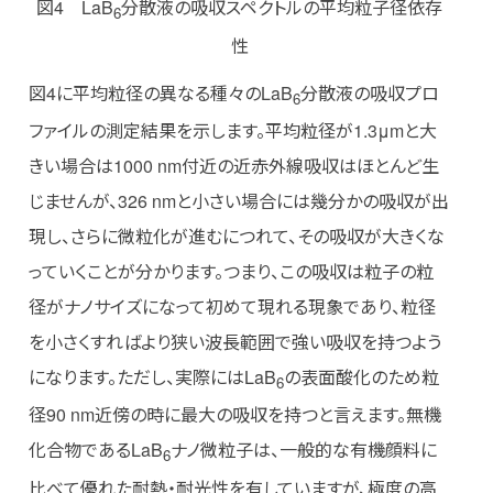
図4 LaB
分散液の吸収スペクトルの平均粒子径依存
6
性
図4に平均粒径の異なる種々のLaB
分散液の吸収プロ
6
ファイルの測定結果を示します。平均粒径が1.3μmと大
きい場合は1000 nm付近の近赤外線吸収はほとんど生
じませんが、326 nmと小さい場合には幾分かの吸収が出
現し、さらに微粒化が進むにつれて、その吸収が大きくな
っていくことが分かります。つまり、この吸収は粒子の粒
径がナノサイズになって初めて現れる現象であり、粒径
を小さくすればより狭い波長範囲で強い吸収を持つよう
になります。ただし、実際にはLaB
の表面酸化のため粒
6
径90 nm近傍の時に最大の吸収を持つと言えます。無機
化合物であるLaB
ナノ微粒子は、一般的な有機顔料に
6
比べて優れた耐熱・耐光性を有していますが、極度の高