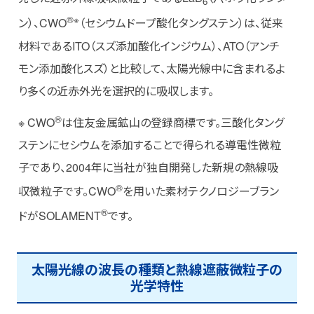
6
®︎※
ン）、CWO
（セシウムドープ酸化タングステン）は、従来
材料であるITO（スズ添加酸化インジウム）、ATO（アンチ
モン添加酸化スズ）と比較して、太陽光線中に含まれるよ
り多くの近赤外光を選択的に吸収します。
®︎
※ CWO
は住友金属鉱山の登録商標です。三酸化タング
ステンにセシウムを添加することで得られる導電性微粒
子であり、2004年に当社が独自開発した新規の熱線吸
®︎
収微粒子です。CWO
を用いた素材テクノロジーブラン
®︎
ドがSOLAMENT
です。
太陽光線の波長の種類と熱線遮蔽微粒子の
光学特性