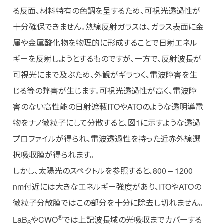
る反面、材料特有の色調を呈するため、可視光透過性が
十分確保できません。熱線反射ガラスは、ガラス表面に金
属や金属酸化物を物理的に形成することで日射エネル
ギーを反射しようとするものですが、一方で、反射波長が
可視光にまで及ぶため、外観がギラつく、電波障害を生
じる等の弊害が生じます。可視光透過性が高く、電波障
害のない高性能の日射遮蔽ITOやATOのような透明導電
物をナノ微粒子にして分散すると、図1に示すような透過
プロファイルが得られ、電波透過性を持った近赤外線選
択吸収膜が得られます。
しかし、太陽光のスペクトルを参照すると、800 – 1200
nm付近には大きなエネルギー強度があり、ITOやATOの
微粒子分散膜ではこの部分を十分に除去し切れません。
®︎
LaB
やCWO
では上記波長域の光吸収までカバーする
6