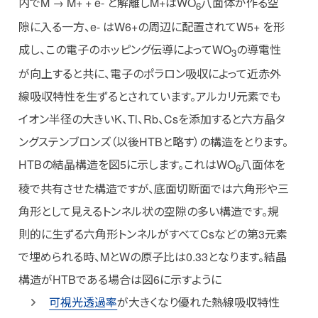
内でM → M+ + e- と解離しM+はWO
八面体が作る空
6
隙に入る一方、e- はW6+の周辺に配置されてW5+ を形
成し、この電子のホッピング伝導によってWO
の導電性
3
が向上すると共に、電子のポラロン吸収によって近赤外
線吸収特性を生ずるとされています。アルカリ元素でも
イオン半径の大きいK、Tl、Rb、Csを添加すると六方晶タ
ングステンブロンズ（以後HTBと略す）の構造をとります。
HTBの結晶構造を図5に示します。これはWO
八面体を
6
稜で共有させた構造ですが、底面切断面では六角形や三
角形として見えるトンネル状の空隙の多い構造です。規
則的に生ずる六角形トンネルがすべてCsなどの第3元素
で埋められる時、MとWの原子比は0.33となります。結晶
構造がHTBである場合は図6に示すように
可視光透過率
が大きくなり優れた熱線吸収特性