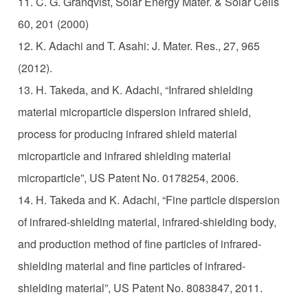
11. C. G. Granqvist, Solar Energy Mater. & Solar Cells
60, 201 (2000)
12. K. Adachi and T. Asahi: J. Mater. Res., 27, 965
(2012).
13. H. Takeda, and K. Adachi, “Infrared shielding
material microparticle dispersion infrared shield,
process for producing infrared shield material
microparticle and infrared shielding material
microparticle”, US Patent No. 0178254, 2006.
14. H. Takeda and K. Adachi, “Fine particle dispersion
of infrared-shielding material, infrared-shielding body,
and production method of fine particles of infrared-
shielding material and fine particles of infrared-
shielding material”, US Patent No. 8083847, 2011.