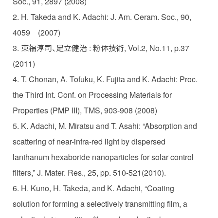
Soc., 91, 2897 (2008)
2. H. Takeda and K. Adachi: J. Am. Ceram. Soc., 90,
4059 (2007)
3. 東福淳司、足立健治 : 粉体技術, Vol.2, No.11, p.37
(2011)
4. T. Chonan, A. Tofuku, K. Fujita and K. Adachi: Proc.
the Third Int. Conf. on Processing Materials for
Properties (PMP III), TMS, 903-908 (2008)
5. K. Adachi, M. Miratsu and T. Asahi: “Absorption and
scattering of near-infra-red light by dispersed
lanthanum hexaboride nanoparticles for solar control
filters,” J. Mater. Res., 25, pp. 510-521(2010).
6. H. Kuno, H. Takeda, and K. Adachi, “Coating
solution for forming a selectively transmitting film, a