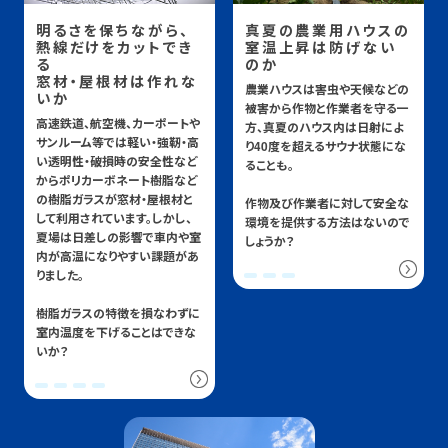
明るさを保ちながら、
真夏の農業用ハウスの
熱線だけをカットでき
室温上昇は防げない
る
のか
窓材・屋根材は作れな
農業ハウスは害虫や天候などの
いか
被害から作物と作業者を守る一
高速鉄道、航空機、カーポートや
方、真夏のハウス内は日射によ
サンルーム等では軽い・強靭・高
り40度を超えるサウナ状態にな
い透明性・破損時の安全性など
ることも。
からポリカーボネート樹脂など
の樹脂ガラスが窓材・屋根材と
作物及び作業者に対して安全な
して利用されています。しかし、
環境を提供する方法はないので
夏場は日差しの影響で車内や室
しょうか？
内が高温になりやすい課題があ
りました。
樹脂ガラスの特徴を損なわずに
室内温度を下げることはできな
いか？