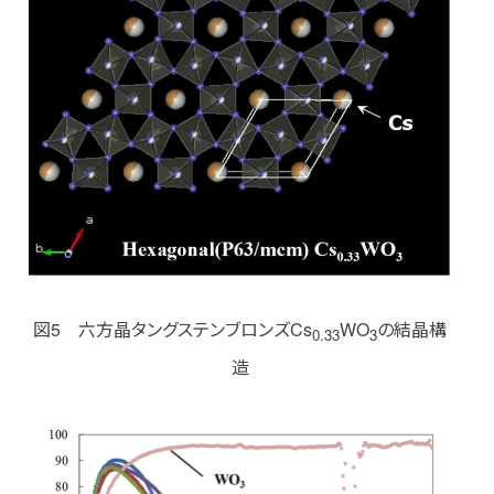
図5 六方晶タングステンブロンズCs
WO
の結晶構
0.33
3
造