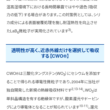
温高湿環境下における長時間暴露ではやや退色（吸収
力の低下）する場合があります。この対策例としては、シリ
カ成分による表面被覆処理を施し耐湿熱性を向上させ
3)
たLaB
微粒子が実用化されています
。
6
透明性が高く、近赤外線だけを選択して吸収
する【CWO®】
CWO®は三酸化タングステン(WO
）にセシウムを添加す
3
ることで得られる導電性微粒子であり、2004年に当社が
2,13-14)
独自開発した新規の熱線吸収材料です
。WO
は
3
単斜晶構造を有する絶縁体ですが、酸素還元やドーピン
10-11)
グにより導電体となることが知られています
。還元