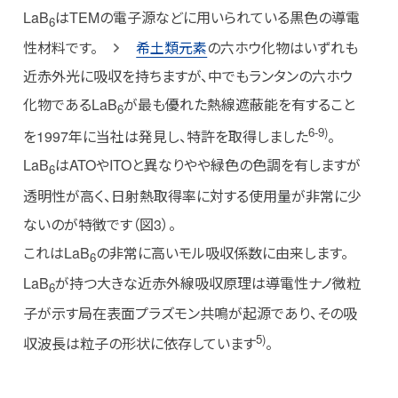
LaB
はTEMの電子源などに用いられている黒色の導電
6
性材料です。
希土類元素
の六ホウ化物はいずれも
近赤外光に吸収を持ちますが、中でもランタンの六ホウ
化物であるLaB
が最も優れた熱線遮蔽能を有すること
6
6-9)
を1997年に当社は発見し、特許を取得しました
。
LaB
はATOやITOと異なりやや緑色の色調を有しますが
6
透明性が高く、日射熱取得率に対する使用量が非常に少
ないのが特徴です（図3）。
これはLaB
の非常に高いモル吸収係数に由来します。
6
LaB
が持つ大きな近赤外線吸収原理は導電性ナノ微粒
6
子が示す局在表面プラズモン共鳴が起源であり、その吸
5)
収波長は粒子の形状に依存しています
。